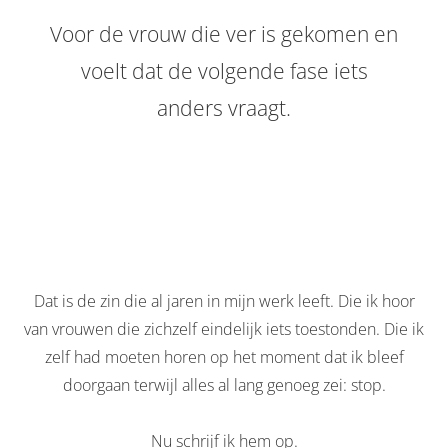
 deze
Voor de vrouw die ver is gekomen en
s kan de
 niet
voelt dat de volgende fase iets
neren.
anders vraagt.
ieken
ische
s worden
kt om
em
tie te
elen over
Dat is de zin die al jaren in mijn werk leeft. Die ik hoor
drag van
zoeker op
van vrouwen die zichzelf eindelijk iets toestonden. Die ik
ite.
zelf had moeten horen op het moment dat ik bleef
doorgaan terwijl alles al lang genoeg zei: stop.
ing
ingcookies
Nu schrijf ik hem op.
 gebruikt