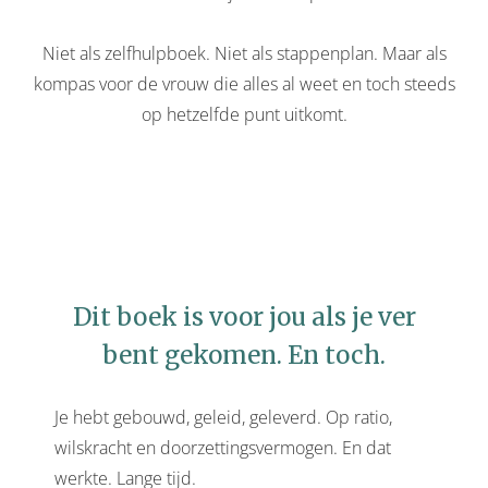
oekers te
 op de
Niet als zelfhulpboek. Niet als stappenplan. Maar als
e. Hierdoor
kompas voor de vrouw die alles al weet en toch steeds
 website-
op hetzelfde punt uitkomt.
ren
nte
enties
gebaseerd
 gedrag
ze
er.
Dit boek is voor jou als je ver
bent gekomen. En toch.
ren
Je hebt gebouwd, geleid, geleverd. Op ratio,
wilskracht en doorzettingsvermogen. En dat
werkte. Lange tijd.