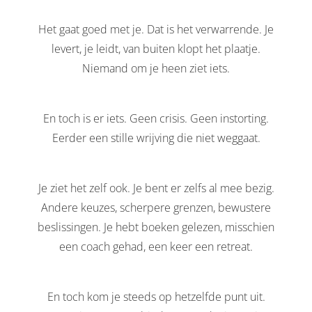
oekers te
Het gaat goed met je. Dat is het verwarrende. Je
 op de
e. Hierdoor
levert, je leidt, van buiten klopt het plaatje.
 website-
Niemand om je heen ziet iets.
ren
nte
enties
En toch is er iets. Geen crisis. Geen instorting.
gebaseerd
Eerder een stille wrijving die niet weggaat.
 gedrag
ze
er.
Je ziet het zelf ook. Je bent er zelfs al mee bezig.
Andere keuzes, scherpere grenzen, bewustere
beslissingen. Je hebt boeken gelezen, misschien
ren
een coach gehad, een keer een retreat.
En toch kom je steeds op hetzelfde punt uit.