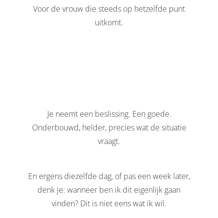
 deze
Voor de vrouw die steeds op hetzelfde punt
s kan de
uitkomt.
 niet
neren.
ieken
ische
s worden
kt om
em
Je neemt een beslissing. Een goede.
tie te
Onderbouwd, helder, precies wat de situatie
elen over
vraagt.
drag van
zoeker op
ite.
En ergens diezelfde dag, of pas een week later,
ing
denk je: wanneer ben ik dit eigenlijk gaan
vinden? Dit is niet eens wat ik wil.
ingcookies
 gebruikt