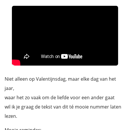
Niet alleen op Valentijnsdag, maar elke dag van het
jaar,
waar het zo vaak om de liefde voor een ander gaat
wil ik je graag de tekst van dit té mooie nummer laten
lezen.
Mooie reminder: