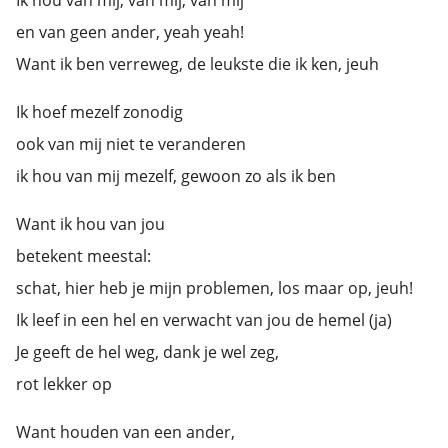
en van geen ander, yeah yeah!
Want ik ben verreweg, de leukste die ik ken, jeuh
Ik hoef mezelf zonodig
ook van mij niet te veranderen
ik hou van mij mezelf, gewoon zo als ik ben
Want ik hou van jou
betekent meestal:
schat, hier heb je mijn problemen, los maar op, jeuh!
Ik leef in een hel en verwacht van jou de hemel (ja)
Je geeft de hel weg, dank je wel zeg,
rot lekker op
Want houden van een ander,