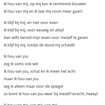
Ik hou van mij, op mij kan ik tenminste bouwen
Ik hou van mij en ik laat mij nooit meer gaan!
Ik blijf bij mij, en niet voor even
Ik blijf bij mij, voor eeuwig en altijd
ben zelfs bereid mijn leven voor mezelf te geven
ik blijf bij mij, totdat de dood mij scheidt!
Ik hou van jou
zeg ik soms ook wel
Ik hou van jou, schat en ik meen het echt
maar ik hou van jou
zeg ik alleen maar voor de spiegel
zo komt ik hou van jou weer bij mezelf terecht, heeey!
Ik hou van mij, van mij, van mij