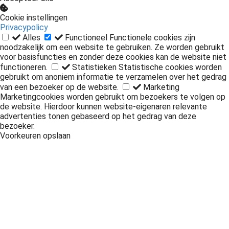
Cookie instellingen
Privacypolicy
Alles
Functioneel
Functionele cookies zijn
noodzakelijk om een website te gebruiken. Ze worden gebruikt
voor basisfuncties en zonder deze cookies kan de website niet
functioneren.
Statistieken
Statistische cookies worden
gebruikt om anoniem informatie te verzamelen over het gedrag
van een bezoeker op de website.
Marketing
Marketingcookies worden gebruikt om bezoekers te volgen op
de website. Hierdoor kunnen website-eigenaren relevante
advertenties tonen gebaseerd op het gedrag van deze
bezoeker.
Voorkeuren opslaan