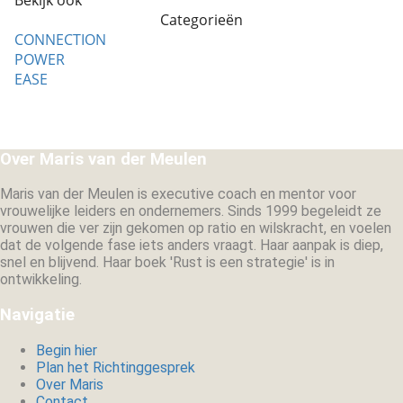
Categorieën
CONNECTION
POWER
EASE
Over Maris van der Meulen
Maris van der Meulen is executive coach en mentor voor
vrouwelijke leiders en ondernemers. Sinds 1999 begeleidt ze
vrouwen die ver zijn gekomen op ratio en wilskracht, en voelen
dat de volgende fase iets anders vraagt. Haar aanpak is diep,
snel en blijvend. Haar boek 'Rust is een strategie' is in
ontwikkeling.
Navigatie
Begin hier
Plan het Richtinggesprek
Over Maris
Contact