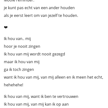
je kunt pas echt van een ander houden
als je eerst leert om van jezelf te houden.
❤️
Ik hou van.. mij
hoor je nooit zingen
Ik hou van mij wordt nooit gezegd
maar ik hou van mij
ga ik toch zingen
want ik hou van mij, van mij alleen en ik meen het echt,
hehehehe!
Ik hou van mij, want ik ben te vertrouwen
Ik hou van mij, van mij kan ik op aan