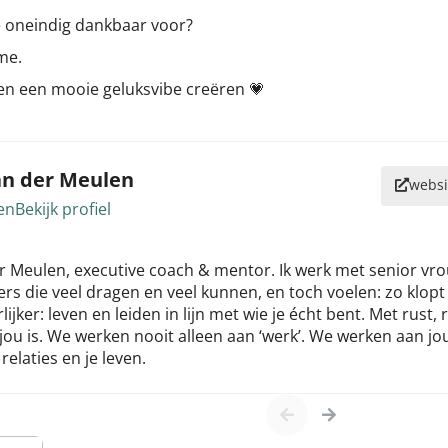
je oneindig dankbaar voor?
me.
n een mooie geluksvibe creëren 💗
an der Meulen
websi
en
Bekijk profiel
r Meulen, executive coach & mentor. Ik werk met senior vrou
 die veel dragen en veel kunnen, en toch voelen: zo klopt 
ijker: leven en leiden in lijn met wie je écht bent. Met rust, 
jou is. We werken nooit alleen aan ‘werk’. We werken aan jou,
 relaties en je leven.