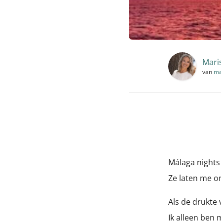
Mari
van
ma
Málaga nights
Ze laten me o
Als de drukte
Ik alleen ben 