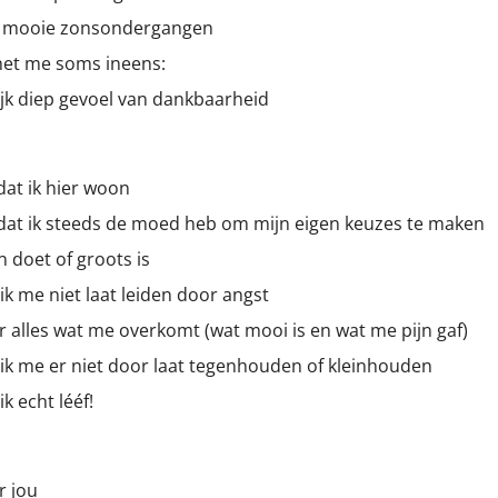
té mooie zonsondergangen
het me soms ineens:
ijk diep gevoel van dankbaarheid
at ik hier woon
t ik steeds de moed heb om mijn eigen keuzes te maken
n doet of groots is
k me niet laat leiden door angst
 alles wat me overkomt (wat mooi is en wat me pijn gaf)
ik me er niet door laat tegenhouden of kleinhouden
k echt lééf!
r jou