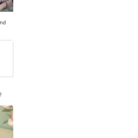
end
?