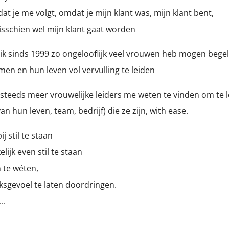
 je me volgt, omdat je mijn klant was, mijn klant bent,
isschien wel mijn klant gaat worden
ik sinds 1999 zo ongelooflijk veel vrouwen heb mogen begel
men en hun leven vol vervulling te leiden
steeds meer vrouwelijke leiders me weten te vinden om te l
van hun leven, team, bedrijf) die ze zijn, with ease.
j stil te staan
ijk even stil te staan
n te wéten,
ksgevoel te laten doordringen.
..