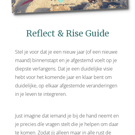
 deze
s kan de
 niet
neren.
Reflect & Rise Guide
ieken
ische
Stel je voor dat je een nieuw jaar (of een nieuwe
s worden
maand) binnenstapt en je afgestemd voelt op je
kt om
diepste verlangens. Dat je een duidelijke visie
em
tie te
hebt voor het komende jaar en klaar bent om
elen over
duidelijke, op elkaar afgestemde veranderingen
drag van
in je leven te integreren.
zoeker op
ite.
Just imagine dat iemand je bij de hand neemt en
ing
je precies díe vragen stelt die je helpen om daar
ingcookies
te komen. Zodat jij alleen maar in alle rust de
 gebruikt