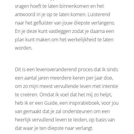
vragen hoeft te laten binnenkomen en het
oekers te
 op de
antwoord in je op te laten komen. Luisterend
e. Hierdoor
naar het gefluister van jouw diepste verlangens.
 website-
En je deze kunt vastleggen zodat je daarna een
ren
plan kunt maken om het werkelijkheid te laten
nte
worden.
enties
gebaseerd
 gedrag
Dit is een levensveranderend proces dat ik sinds
ze
een aantal jaren meerdere keren per jaar doe,
er.
om zo mijn meest vervullende leven met intentie
te creëren. Omdat ik voel dat het mij zo helpt,
ren
heb ik er een Guide, een inspiratieboek, voor jou
van gemaakt dat je zal ondersteunen om een
heerlijk vervullend leven te leiden, op basis van
dat waar je ten diepste naar verlangt.