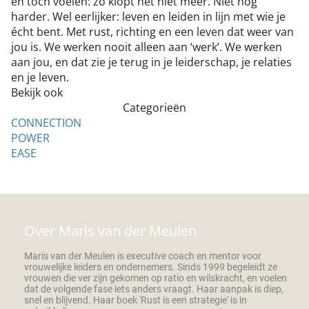
en toch voelen: zo klopt het niet meer. Niet nóg
harder. Wel eerlijker: leven en leiden in lijn met wie je
écht bent. Met rust, richting en een leven dat weer van
jou is. We werken nooit alleen aan ‘werk’. We werken
aan jou, en dat zie je terug in je leiderschap, je relaties
en je leven.
Bekijk ook
Categorieën
CONNECTION
POWER
EASE
Over Maris van der Meulen
Maris van der Meulen is executive coach en mentor voor
vrouwelijke leiders en ondernemers. Sinds 1999 begeleidt ze
vrouwen die ver zijn gekomen op ratio en wilskracht, en voelen
dat de volgende fase iets anders vraagt. Haar aanpak is diep,
snel en blijvend. Haar boek 'Rust is een strategie' is in