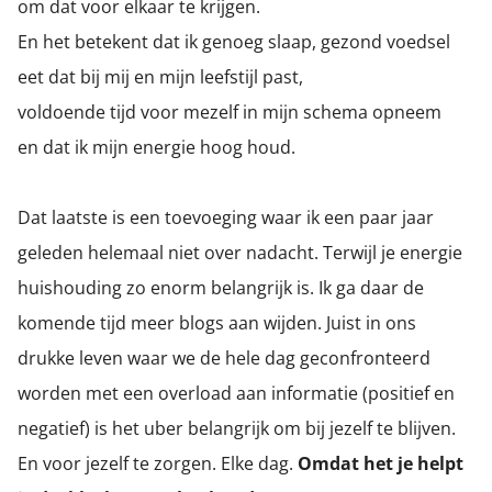
om dat voor elkaar te krijgen.
oekers te
En het betekent dat ik genoeg slaap, gezond voedsel
 op de
e. Hierdoor
eet dat bij mij en mijn leefstijl past,
 website-
voldoende tijd voor mezelf in mijn schema opneem
ren
en dat ik mijn energie hoog houd.
nte
enties
gebaseerd
Dat laatste is een toevoeging waar ik een paar jaar
 gedrag
geleden helemaal niet over nadacht. Terwijl je energie
ze
er.
huishouding zo enorm belangrijk is. Ik ga daar de
komende tijd meer blogs aan wijden. Juist in ons
drukke leven waar we de hele dag geconfronteerd
ren
worden met een overload aan informatie (positief en
negatief) is het uber belangrijk om bij jezelf te blijven.
En voor jezelf te zorgen. Elke dag.
Omdat het je helpt