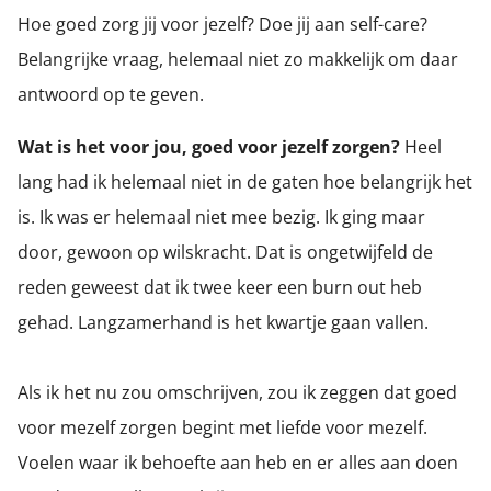
 deze
Hoe goed zorg jij voor jezelf? Doe jij aan self-care?
s kan de
Belangrijke vraag, helemaal niet zo makkelijk om daar
 niet
neren.
antwoord op te geven.
ieken
Wat is het voor jou, goed voor jezelf zorgen?
Heel
ische
lang had ik helemaal niet in de gaten hoe belangrijk het
s worden
is. Ik was er helemaal niet mee bezig. Ik ging maar
kt om
em
door, gewoon op wilskracht. Dat is ongetwijfeld de
tie te
reden geweest dat ik twee keer een burn out heb
elen over
gehad. Langzamerhand is het kwartje gaan vallen.
drag van
zoeker op
ite.
Als ik het nu zou omschrijven, zou ik zeggen dat goed
ing
voor mezelf zorgen begint met liefde voor mezelf.
ingcookies
Voelen waar ik behoefte aan heb en er alles aan doen
 gebruikt