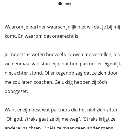
s kan de
1 min
e niet
oneren.
Waarom je partner waarschijnlijk niet wil dat je bij mij
ieken
komt. En waarom dat onterecht is.
ische
s worden
kt om
Je moest ‘ns weten hoeveel vrouwen me vertellen, als
em
we eenmaal van start zijn, dat hun partner er eigenlijk
tie te
elen over
niet achter stond. Of er tegenop zag dat ze zich door
drag van
me zou laten coachen. Gelukkig hebben zij tóch
zoeker op
doorgezet.
site.
ing
Want er zijn best wat partners die het niet zien zitten.
ingcookies
“Oh god, straks gaat ze bij me weg”. “Straks krijgt ze
 gebruikt
oekers te
andere inzichten…” “Als ze maar geen ander mens