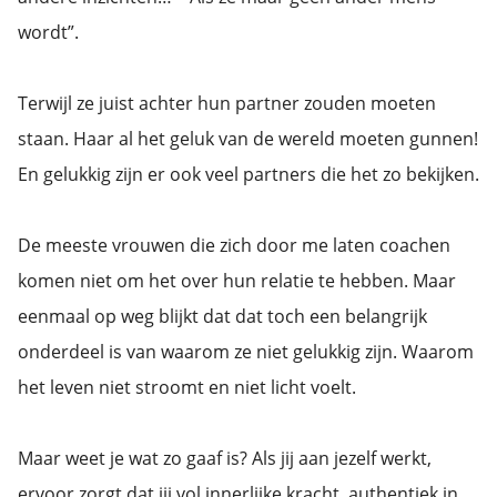
 op de
wordt”.
e. Hierdoor
 website-
ren
Terwijl ze juist achter hun partner zouden moeten
nte
staan. Haar al het geluk van de wereld moeten gunnen!
enties
En gelukkig zijn er ook veel partners die het zo bekijken.
gebaseerd
 gedrag van
ezoeker.
De meeste vrouwen die zich door me laten coachen
komen niet om het over hun relatie te hebben. Maar
uren
eenmaal op weg blijkt dat dat toch een belangrijk
onderdeel is van waarom ze niet gelukkig zijn. Waarom
het leven niet stroomt en niet licht voelt.
Maar weet je wat zo gaaf is? Als jij aan jezelf werkt,
ervoor zorgt dat jij vol innerlijke kracht, authentiek in