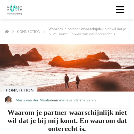
Waarom je partner waarschijnlijk niet wil dat je
CONNECTION
bij mij komt. En waarom dat onterecht is.
ngen
ypolicy
oneel
onele
s zijn
CONNECTION
kelijk om
Maris van der Meulen
van
marisvandermeulen.nl
bsite te
ken. Ze
Waarom je partner waarschijnlijk niet
 gebruikt
wil dat je bij mij komt. En waarom dat
asisfuncties
onterecht is.
der deze