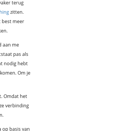
vaker terug
hing
zitten.
t best meer
ken.
nd aan me
tstaat pas als
nt nodig hebt
e komen. Om je
t. Omdat het
nze verbinding
m.
a op basis van