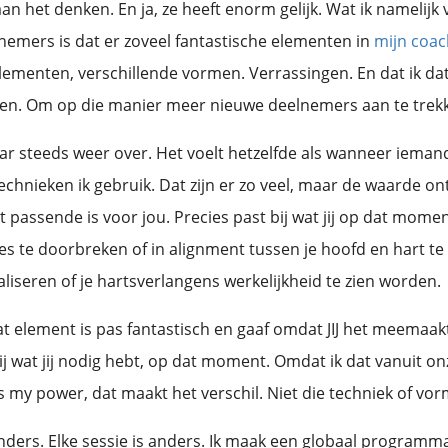
an het denken. En ja, ze heeft enorm gelijk. Wat ik namelijk 
nemers is dat er zoveel fantastische elementen in
mijn coac
elementen, verschillende vormen. Verrassingen. En dat ik da
en. Om op die manier meer nieuwe deelnemers aan te trek
daar steeds weer over. Het voelt hetzelfde als wanneer iema
echnieken ik gebruik. Dat zijn er zo veel, maar de waarde on
t passende is voor jou. Precies past bij wat jij op dat mome
es te doorbreken of in alignment tussen je hoofd en hart t
aliseren of je hartsverlangens werkelijkheid te zien worden.
at element is pas fantastisch en gaaf omdat JIJ het meemaak
ij wat jij nodig hebt, op dat moment. Omdat ik dat vanuit o
s my power, dat maakt het verschil. Niet die techniek of vor
 anders. Elke sessie is anders. Ik maak een globaal programm