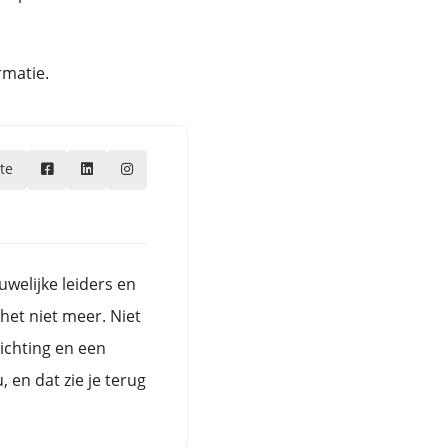
rmatie.
te
welijke leiders en
het niet meer. Niet
richting en een
 en dat zie je terug