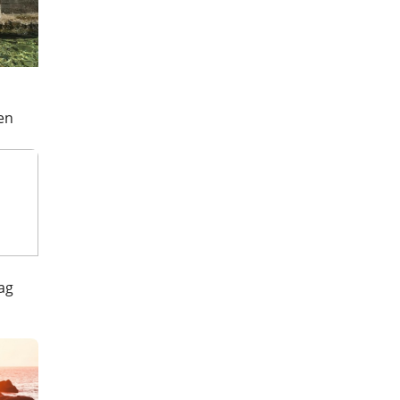
en
ag