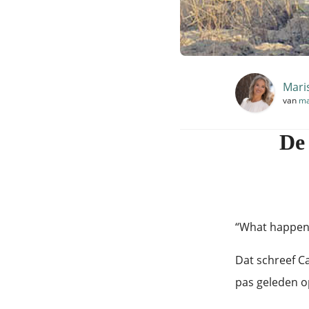
Mari
van
ma
De
“What happens 
Dat schreef C
pas geleden o